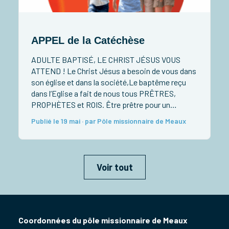
APPEL de la Catéchèse
D
ADULTE BAPTISÉ, LE CHRIST JÉSUS VOUS
L
ATTEND ! Le Christ Jésus a besoin de vous dans
c
son église et dans la société,Le baptême reçu
d
dans l’Eglise a fait de nous tous PRÊTRES,
d
PROPHÈTES et ROIS. Être prêtre pour un
e
baptisé, c’est offrir au quotidien sa vie à Dieu,
a
Publié le 19 mai · par Pôle missionnaire de Meaux
P
c’est rendre le Christ présent au milieu […]
l
Voir tout
Coordonnées du pôle missionnaire de Meaux