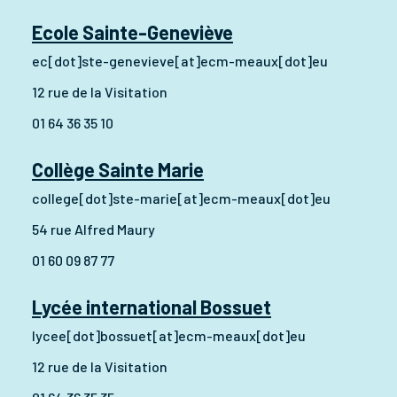
Ecole Sainte-Geneviève
ec[dot]ste-genevieve[at]ecm-meaux[dot]eu
12 rue de la Visitation
01 64 36 35 10
Collège Sainte Marie
college[dot]ste-marie[at]ecm-meaux[dot]eu
54 rue Alfred Maury
01 60 09 87 77
Lycée international Bossuet
lycee[dot]bossuet[at]ecm-meaux[dot]eu
12 rue de la Visitation