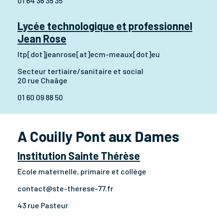
01 64 36 35 35
Lycée technologique et professionnel
Jean Rose
ltp[dot]jeanrose[at]ecm-meaux[dot]eu
Secteur tertiaire/sanitaire et social
20 rue Chaâge
01 60 09 88 50
A Couilly Pont aux Dames
Institution Sainte Thérèse
Ecole maternelle, primaire et collège
contact@ste-therese-77.fr
43 rue Pasteur