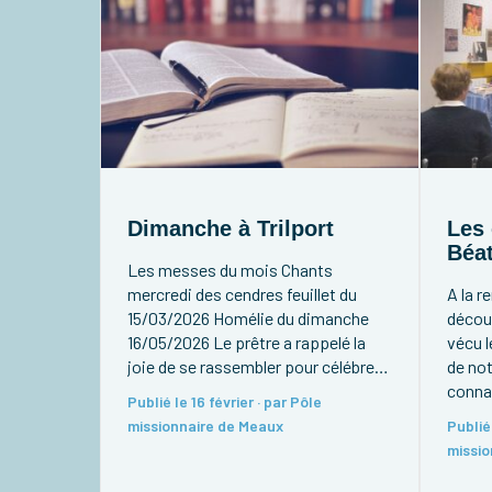
Dimanche à Trilport
Les
Béat
Les messes du mois Chants
mercredi des cendres feuillet du
A la r
15/03/2026 Homélie du dimanche
découv
16/05/2026 Le prêtre a rappelé la
vécu l
joie de se rassembler pour célébrer
de no
l’Eucharistie. Il a expliqué que Jésus
conna
Publié le 16 février · par Pôle
glorifie le Père en notre nom afin
violen
missionnaire de Meaux
Publié 
que nous participions à la
des j
missio
construction de l’Église. L’homélie a
nous e
aussi mis en avant le rôle […]
que no