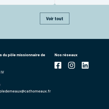
r ? Pourtant, l’évangile […]
partageons ici le résumé de
l’encyclique DILEXIT NOS prép
présenté par Françoise et […
Voir tout
 du pôle missionnaire de
Nos réseaux
 IV
9
poledemeaux@cathomeaux.fr