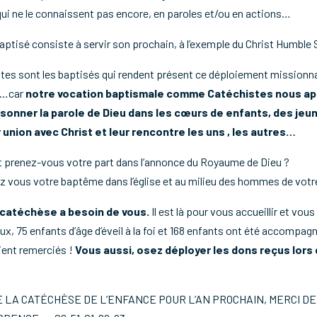
 qui ne le connaissent pas encore, en paroles et/ou en actions…
aptisé consiste à servir son prochain, à l’exemple du Christ Humble
stes sont les baptisés qui rendent présent ce déploiement missionnai
)…car
notre vocation baptismale comme Catéchistes nous ap
ésonner la parole de Dieu dans les cœurs de enfants, des jeu
r union avec Christ et leur rencontre les uns , les autres…
prenez-vous votre part dans l’annonce du Royaume de Dieu ?
vous votre baptême dans l’église et au milieu des hommes de votr
a catéchèse a besoin de vous.
Il est là pour vous accueillir et vo
x, 75 enfants d’âge d’éveil à la foi et 168 enfants ont été accompagn
ient remerciés !
Vous aussi, osez déployer les dons reçus lors 
 LA CATÉCHÈSE DE L’ENFANCE POUR L’AN PROCHAIN, MERCI D