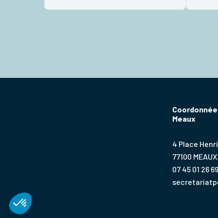
bonheu
Coordonnées
Meaux
4 Place Henri
77100 MEAUX
07 45 01 26 6
secretariat