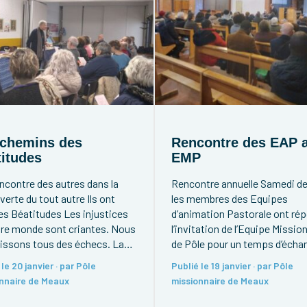
 chemins des
Rencontre des EAP 
itudes
EMP
encontre des autres dans la
Rencontre annuelle Samedi de
erte du tout autre Ils ont
les membres des Equipes
es Béatitudes Les injustices
d’animation Pastorale ont ré
tre monde sont criantes. Nous
l’invitation de l’Equipe Missio
issons tous des échecs. La
de Pôle pour un temps d’écha
ce et la mort font les titres
autour de DILEXIT NOS, l’ency
le 20 janvier · par Pôle
Publié le 19 janvier · par Pôle
ournaux. Comment pouvons-
du pape François sur L’AMOU
nnaire de Meaux
missionnaire de Meaux
ntendre « Heureux », alors
HUMAIN ET DIVIN DU CŒUR 
us voyons tant d’obstacles au
JÉSUS-CHRIST.Nous vous