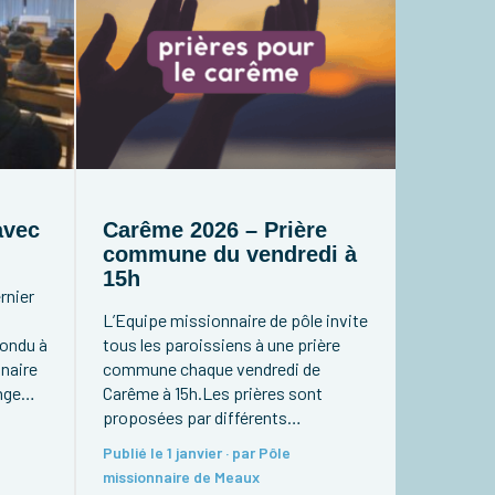
avec
Carême 2026 – Prière
commune du vendredi à
15h
rnier
L’Equipe missionnaire de pôle invite
pondu à
tous les paroissiens à une prière
nnaire
commune chaque vendredi de
nge
Carême à 15h.Les prières sont
clique
proposées par différents
R
mouvements d’église. Chacun est
Publié le 1 janvier · par Pôle
DE
invité à dire cette prière là où il est.
missionnaire de Meaux
Pour la première semaine, vendredi