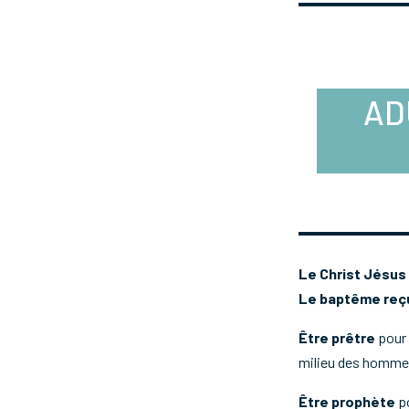
AD
Le Christ Jésus 
Le baptême reçu
Être prêtre
pour u
milieu des hommes
Être prophète
po