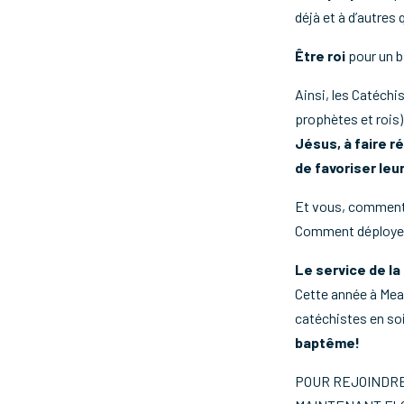
déjà et à d’autres
Être roi
pour un b
Ainsi, les Catéchi
prophètes et rois
Jésus, à faire r
de favoriser leu
Et vous, comment 
Comment déployez 
Le service de l
Cette année à Meau
catéchistes en so
baptême!
POUR REJOINDRE