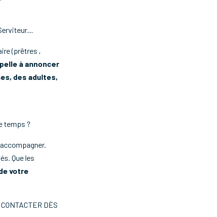
 Serviteur…
re (prêtres ,
pelle à annoncer
nes, des adultes,
e temps ?
us accompagner.
és. Que les
de votre
E CONTACTER DÈS