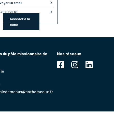
voyer un email
 45 01 26 69
Accéder à la
fiche
 du pôle missionnaire de
Nos réseaux
 IV
9
poledemeaux@cathomeaux.fr