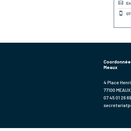

En

07
Coordonnées
Meaux
4 Place Henri
77100 MEAUX
07 45 01 26 6
secretariat