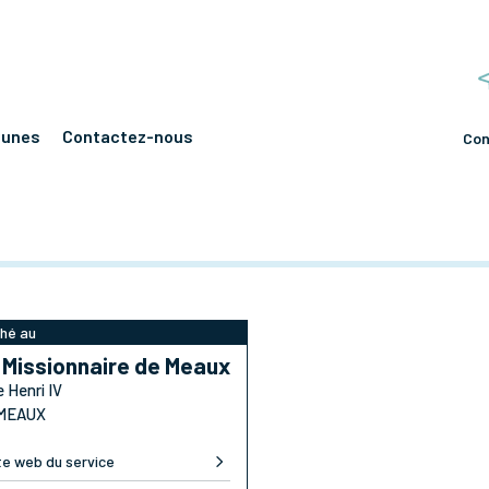
eunes
Contactez-nous
Con
hé au
 Missionnaire de Meaux
e Henri IV
 MEAUX
te web du service