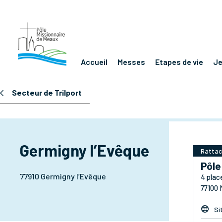
Accueil
Messes
Etapes de vie
J
Secteur de Trilport
Germigny l’Evêque
Rattac
Pôle
77910 Germigny l’Evêque
4 plac
77100

Si