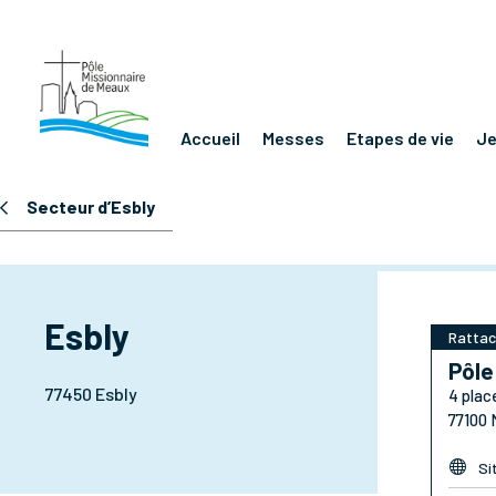
Accueil
Messes
Etapes de vie
J
Secteur d’Esbly
Esbly
Rattac
Pôle
77450 Esbly
4 plac
77100

Si