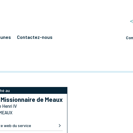
eunes
Contactez-nous
Con
hé au
 Missionnaire de Meaux
e Henri IV
 MEAUX
te web du service