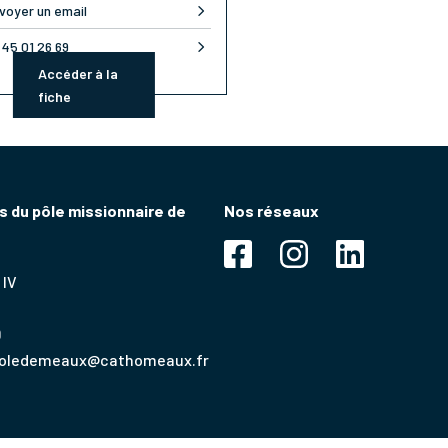
voyer un email
 45 01 26 69
Accéder à la
fiche
 du pôle missionnaire de
Nos réseaux
 IV
9
poledemeaux@cathomeaux.fr