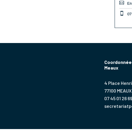

En

07
Coordonnées
Meaux
4 Place Henri
77100 MEAUX
07 45 01 26 6
secretariat